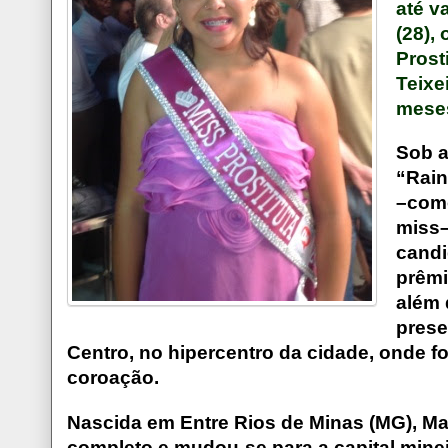
até v
(28),
Prost
Teixe
meses
Sob a
“Rain
–como
miss–
candi
prêmi
além 
prese
Centro, no hipercentro da cidade, onde f
coroação.
Nascida em Entre Rios de Minas (MG), Ma
completo e mudou-se para a capital mine