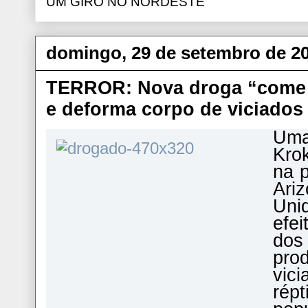
UM GIRO NO NORDESTE
domingo, 29 de setembro de 2
TERROR: Nova droga “come 
e deforma corpo de viciados
Uma
Krok
na 
Ari
Uni
efe
dos 
pro
vic
ré