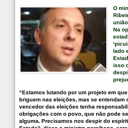
O min
Ribei
união
Na op
estad
‘picu
lado 
Estad
isso 
despi
preju
“Estamos lutando por um projeto em que t
briguem nas eleições, mas se entendam 
vencedor das eleições tenha responsabi
obrigações com o povo, que não pode se
alguma. Precisamos nos despir do espíri