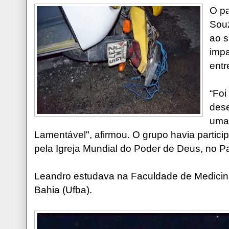
O pa
Souz
ao s
imp
entr
“Foi
dese
uma 
Lamentável", afirmou. O grupo havia partic
pela Igreja Mundial do Poder de Deus, no P
Leandro estudava na Faculdade de Medicin
Bahia (Ufba).