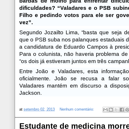
barbas de molho para enfrentar dific
dificuldades? “Valadares e o PSB subi
Filho e pedindo votos para ele ser gov
vez”.
Segundo Jozailto Lima, “basta que seja d
que o PSB suba nos palanques estaduais de
a candidatura de Eduardo Campos à presidê
Para o colunista, não haveria problema de
“os dois já estiveram juntos em três campan
Entre João e Valadares, esta informaç
oficialmente. João se recusa a falar s
Valadares mantém em discurso a disposi
Jackson.
at
setembro 02, 2013
Nenhum comentário:
Estudante de medicina morr