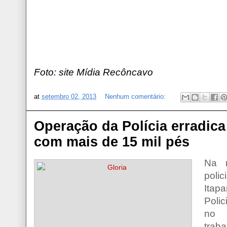
Foto: site Mídia Recôncavo
at
setembro 02, 2013
Nenhum comentário:
Operação da Polícia erradic
com mais de 15 mil pés
Na m
poli
Itap
Poli
no 
trab