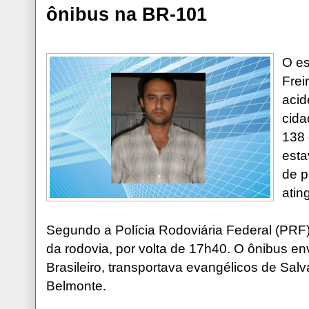
ônibus na BR-101
O es
Frei
acid
cida
138 
esta
de p
atin
Segundo a Polícia Rodoviária Federal (PRF)
da rodovia, por volta de 17h40. O ônibus e
Brasileiro, transportava evangélicos de Sal
Belmonte.