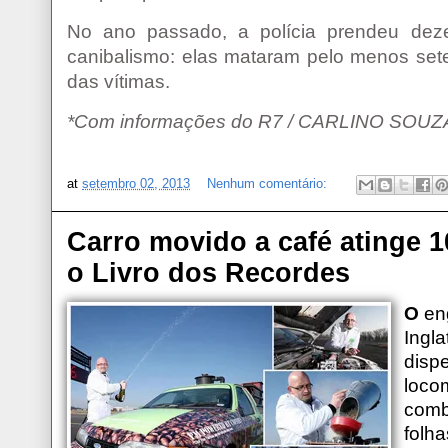
No ano passado, a polícia prendeu de
canibalismo: elas mataram pelo menos se
das vítimas.
*Com informações do R7 / CARLINO SOUZ
at
setembro 02, 2013
Nenhum comentário:
Carro movido a café atinge 1
o Livro dos Recordes
O
eng
Ingla
disp
loco
comb
folh