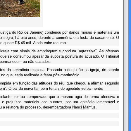
ustiça do Rio de Janeiro) condenou por danos morais e materiais um
-sogro, há oito anos, durante a cerimônia e a festa de casamento. O
de quase R$ 46 mil. Ainda cabe recurso.
greja com sinais de embriaguez e conduta “agressiva”. As ofensas
 que se consumou apesar da suposta postura do acusado. O Tribunal
s permanecem ou não casados.
es da cerimônia religiosa. Passada a confusão na igreja, de acordo
no qual seria realizada a festa pós-matrimônio.
rompida em função das atitudes do réu, que chegou a afirmar, segundo
gem”. O pai da noiva também teria sido agredido verbalmente.
apelante, restou comprovado que o mesmo agiu de forma ofensiva e
a e prejuízos materiais aos autores, por um episódio lamentável e
ou a relatora do processo, desembargadora Nanci Mahfuz.