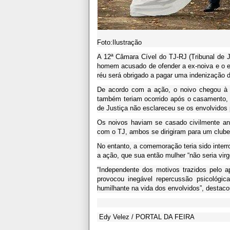
Foto:Ilustração
A 12ª Câmara Cível do TJ-RJ (Tribunal de J
homem acusado de ofender a ex-noiva e o ex
réu será obrigado a pagar uma indenização 
De acordo com a ação, o noivo chegou à i
também teriam ocorrido após o casamento,
de Justiça não esclareceu se os envolvido
Os noivos haviam se casado civilmente ant
com o TJ, ambos se dirigiram para um clube 
No entanto, a comemoração teria sido inter
a ação, que sua então mulher “não seria vir
“Independente dos motivos trazidos pelo 
provocou inegável repercussão psicológic
humilhante na vida dos envolvidos”, destac
Edy Velez / PORTAL DA FEIRA